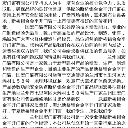
宏门窗有限公司坚持以人为本，培育企业的核心竞争力，以质
取胜，确保品牌的良好信誉度，供应的断桥铝合金平开门窗在
使用上具有安全防盗的用途，广受市场接纳，需求遍布甘肃各
地，断桥铝合金平开门窗一上市便拥有很好的宣传和销
量。 国宏门窗有限公司以雄厚的技术研发能力、专业的
门制造经验为后盾，致力于高品质的产品设计、制造、销售，
竭诚为广大需求群体缔造时尚经典、品位超然的断桥铝合金平
开门窗产品。您购买产品后我们会在双方协商的时间内发货，
运费买卖双方协商，我们公司会给您提供优质的售后服务，如
果有任何的问题或疑问请及时与我们联系。 兰州国宏
门窗有限公司是一家致力于新型建材产品的研发、生产、制造
和销售的生产型企业，目前主要生产的产品是断桥铝合金平开
门窗。国宏门窗有限公司坐落于交通便捷的兰州市七里河区大
滩村１５８号，地理环境优越，欢迎广大需求群体前来选购。
产品参数功能安全防盗断桥铝合金平开门窗品牌国宏类型建材
生产地址兰州市七里河区大滩村１５８号生产厂家兰州国宏门
窗有限公司售后维修地区甘肃价格商议 武威断桥铝合
金平开门窗哪家质量好，海北断桥铝合金平开门窗哪家质量
好，宁夏断桥铝合金平开门窗 我们专注，所以我们专
业。 兰州国宏门窗有限公司是一家专业供应断桥铝合
金平开门窗的个体经营，本公司从创立开始一直奉行至上的原