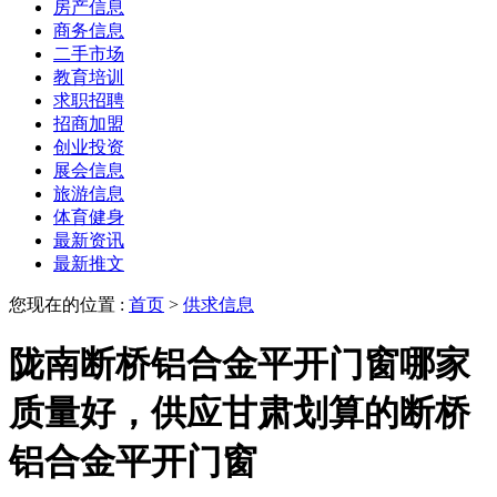
房产信息
商务信息
二手市场
教育培训
求职招聘
招商加盟
创业投资
展会信息
旅游信息
体育健身
最新资讯
最新推文
您现在的位置 :
首页
>
供求信息
陇南断桥铝合金平开门窗哪家
质量好，供应甘肃划算的断桥
铝合金平开门窗