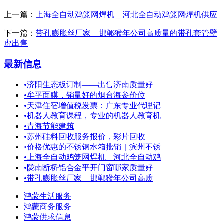
上一篇：
上海全自动鸡笼网焊机＿河北全自动鸡笼网焊机供应
下一篇：
带孔膨胀丝厂家 邯郸猴年公司高质量的带孔套管壁
虎出售
最新信息
•
济阳生态板订制——出售济南质量好
•
牟平面膜，销量好的烟台海参价位
•
天津住宿增值税发票：广东专业代理记
•
机器人教育课程，专业的机器人教育机
•
青海节能建筑
•
苏州硅料回收服务报价，彩片回收
•
价格优惠的不锈钢水箱批销｜滨州不锈
•
上海全自动鸡笼网焊机＿河北全自动鸡
•
陇南断桥铝合金平开门窗哪家质量好
•
带孔膨胀丝厂家 邯郸猴年公司高质
鸿蒙生活服务
鸿蒙商务服务
鸿蒙供求信息