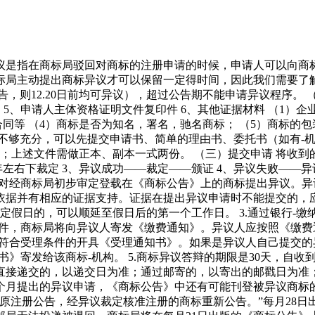
议是指在商标局驳回对商标的注册申请的时候，申请人可以向商
标局主动提出商标异议才可以保留一定得时间，因此我们需要了
告，则12.20日前均可异议），超过公告期不能申请异议程序。 
） 5、申请人主体资格证明文件复印件 6、其他证据材料 （1）
同等 （4）商标是否为知名，署名，驰名商标； （5）商标的
间不够充分，可以先提交申请书、简单的理由书、委托书（如有-
；上述文件需做正本、副本一式两份。 （三）提交申请 将收
两年左右下裁定 3、异议成功——裁定——颁证 4、异议失败——
限内对经商标局初步审定登载在《商标公告》上的商标提出异议。
实依据并有相应的证据支持。证据在提出异议申请时不能提交的，
定假日的，可以顺延至假日后的第一个工作日。 3.通过银行-缴
印件，商标局将向异议人寄发《缴费通知》。异议人应按照《缴费
后，符合受理条件的开具《受理通知书》。如果是异议人自己提交
书》寄发给该商标-机构。 5.商标异议答辩的期限是30天，自
接递交的，以递交日为准；通过邮寄的，以寄出的邮戳日为准；
个月提出的异议申请，《商标公告》中还有可能刊登被异议商标
原注册公告，经异议裁定核准注册的商标重新公告。”每月28日出