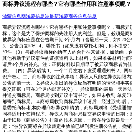
商标异议流程有哪些？它有哪些作用和注意事项呢？
鸿蒙信息网
鸿蒙信息港
最新鸿蒙商务信息信息
商标异议流程有哪些？它有哪些作用和注意事项呢？，商标异
标，这个是为了保护商标的先注册人的利益。但是，必须是商
被异议商标应是在公告期日期3个月内（含最后一天，如9.20公
3、公告页复印件 4、委托书（如果没有委托-机构，则不提交
印件 （3）与被异议商标的所有人的合作往来证据，如信函，合
其他有助于异议案件的证据资料 以上材料，如果准备材料时
请后3个月内补充。注：证据材料以日期早于被异议商标者为佳
费。 （四）异议后续 1、一个半月左右下发受理通知书 2、
识产权-。二、商标异议的注意事项 1.异议人只能在异议期
公告的前一天。 2.异议人提出的异议应当有明确的请求和事
提交证据（可在3个月内邮寄补交）。异议期限的最后一天是法
并送交商标局。商标局收到异议申请书时，如果未收到-单复
邮寄到商标局。 4.商标局收到商标异议申请后，经过形式-
是委托商标-机构办理商标异议申请的，商标局则将《受理通知
同样适用于答辩程序。异议人向商标局提交异议申请的日期：直
由于纸质《商标公告》排版的技术原因，一般在异议期最后一
定：“被异议商标在异议裁定生效前已经刊发注册公告的，撤销