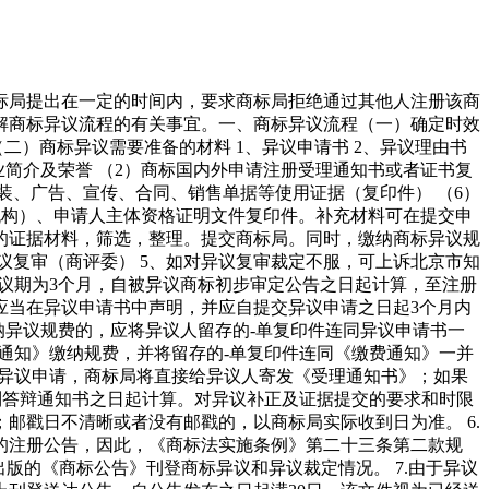
标局提出在一定的时间内，要求商标局拒绝通过其他人注册该商
解商标异议流程的有关事宜。一、商标异议流程（一）确定时效
（二）商标异议需要准备的材料 1、异议申请书 2、异议理由书
企业简介及荣誉 （2）商标国内外申请注册受理通知书或者证书复
包装、广告、宣传、合同、销售单据等使用证据（复印件） （6）
机构）、申请人主体资格证明文件复印件。补充材料可在提交申
到的证据材料，筛选，整理。提交商标局。同时，缴纳商标异议规
异议复审（商评委） 5、如对异议复审裁定不服，可上诉北京市知
异议期为3个月，自被异议商标初步审定公告之日起计算，至注册
应当在异议申请书中声明，并应自提交异议申请之日起3个月内
纳异议规费的，应将异议人留存的-单复印件连同异议申请书一
通知》缴纳规费，并将留存的-单复印件连同《缴费通知》一并
的异议申请，商标局将直接给异议人寄发《受理通知书》；如果
收到答辩通知书之日起计算。对异议补正及证据提交的要求和时限
邮戳日不清晰或者没有邮戳的，以商标局实际收到日为准。 6.
的注册公告，因此，《商标法实施条例》第二十三条第二款规
版的《商标公告》刊登商标异议和异议裁定情况。 7.由于异议