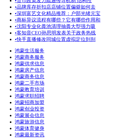
•
货币政策发力疏通传导机制 结构性
•
品牌库存折扣店店铺位置偏僻如何去
•
深圳富艺文化精品推荐：户部光绪元宝
•
商标异议流程有哪些？它有哪些作用和
•
沈阳专业化粪池清理抽粪大型强力吸
•
客知音CEO孙思明发表关于政务热线
•
快手直播修改同城位置虚拟定位到别
鸿蒙生活服务
鸿蒙商务服务
鸿蒙供求信息
鸿蒙房产信息
鸿蒙商务信息
鸿蒙二手市场
鸿蒙教育培训
鸿蒙求职招聘
鸿蒙招商加盟
鸿蒙创业投资
鸿蒙展会信息
鸿蒙旅游信息
鸿蒙体育健身
鸿蒙最新资讯