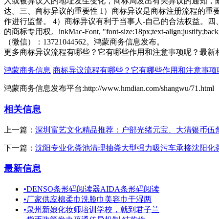
人或被异议人的地址发生变化，商标局发出有关异议的通知，邮
达。三、商标异议的重要性 1）商标异议是商标注册流程的重
作进行监督。 4）商标异议有利于当事人-自己的合法权益。四
的商标专用权。inkMac-Font, "font-size:18px;text-a
（微信）：13721044562。鸿蒙商务信息发布。
更多商标异议流程有哪些？它有哪些作用和注意事项呢？最新
鸿蒙商务信息
商标异议流程有哪些？它有哪些作用和注意事项
鸿蒙商务信息发布平台:http://www.hmdian.com/shangwu/71.html
相关信息
上一篇：
深圳富艺文化精品推荐：户部光绪元宝、大清银币伍
下一篇：
沈阳专业化粪池清理抽粪大型强力吸污车承接沈阳化
最新信息
•
DENSO条形码阅读器AIDA条形码阅读
•
厂家供应棉柔巾洗脸巾美容巾干湿两
•
泉州新娘化妆师培训学校，就到君子兰