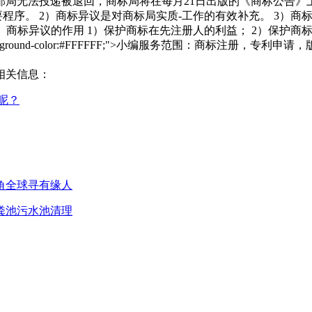
局无法投递被退回，商标局将在每月21日出版的《商标公告》
要程序。 2）商标异议是对商标局实质-工作的有效补充。 3）
、商标异议的作用 1）保护商标在先注册人的利益； 2）保护商
lign:justify;background-color:#FFFFFF;">小编服
相关信息：
呢？
角全球寻有缘人
粪池污水池清理