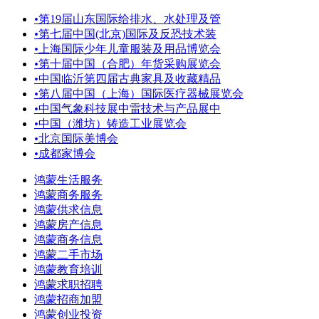
•
第19届山东国际给排水、水处理及管
•
第七届中国(北京)国际及反恐技术装
•
上海国际少年儿童服装及用品博览会
•
第十届中国（合肥）年货采购展览会
•
中国临沂第四届古典家具及收藏精品
•
第八届中国（上海）国际医疗器械展览会
•
中国气象科技展中雷技术与产品展中
•
中国（潍坊）铸造工业展览会
•
北京国际美博会
•
成都家博会
鸿蒙生活服务
鸿蒙商务服务
鸿蒙供求信息
鸿蒙房产信息
鸿蒙商务信息
鸿蒙二手市场
鸿蒙教育培训
鸿蒙求职招聘
鸿蒙招商加盟
鸿蒙创业投资