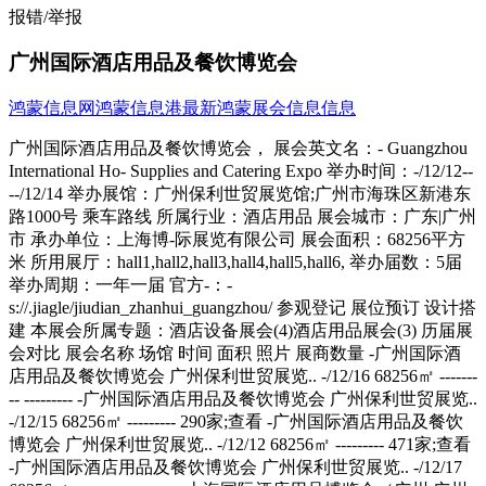
报错/举报
广州国际酒店用品及餐饮博览会
鸿蒙信息网
鸿蒙信息港
最新鸿蒙展会信息信息
广州国际酒店用品及餐饮博览会， 展会英文名：- Guangzhou International Ho- Supplies and Catering Expo 举办时间：-/12/12----/12/14 举办展馆：广州保利世贸展览馆;广州市海珠区新港东路1000号 乘车路线 所属行业：酒店用品 展会城市：广东|广州市 承办单位：上海博-际展览有限公司 展会面积：68256平方米 所用展厅：hall1,hall2,hall3,hall4,hall5,hall6, 举办届数：5届 举办周期：一年一届 官方-：-s://.jiagle/jiudian_zhanhui_guangzhou/ 参观登记 展位预订 设计搭建 本展会所属专题：酒店设备展会(4)酒店用品展会(3) 历届展会对比 展会名称 场馆 时间 面积 照片 展商数量 -广州国际酒店用品及餐饮博览会 广州保利世贸展览.. -/12/16 68256㎡ --------- --------- -广州国际酒店用品及餐饮博览会 广州保利世贸展览.. -/12/15 68256㎡ --------- 290家;查看 -广州国际酒店用品及餐饮博览会 广州保利世贸展览.. -/12/12 68256㎡ --------- 471家;查看 -广州国际酒店用品及餐饮博览会 广州保利世贸展览.. -/12/17 68256㎡ --------- --------- -上海国际酒店用品博览会（广州 广州保利世贸展览.. -/12/12 45504㎡ --------- --------- -上海国际酒店用品博览会（广州 广州保利世贸展览.. -/12/12 45504㎡ --------- 439家;查看 -上海国际酒店用品博览会（广州 广州保利世贸展览.. -/12/15 34128㎡ --------- 183家;查看 展会简介 12月17日-12月19日，第四届广州国际酒店用品及餐饮博览会已于广州保利世贸博览馆1-6 号馆（广州市海珠区新港东路1000号）顺利召开，展会得到广东酒店业协会等行业协会的大力支持，同期还将举办广州国际高端食品与饮料展览会。- 年以来，全国消费升级高歌猛进，我国餐饮行业总收入同比增长 11.2%，广东省餐饮业规模高居全国第一，餐饮收入规模超3.5亿。而旅游酒店业的继续增长，无疑也助推了当地餐饮业的发展，广州全年共接待过夜旅游人数达 5,940.56 万人次，比上年增长 5.0%。得益于市场的快速稳健发展，HOTELEX广州四年来均保持大幅增速，本次规模相较继续扩大50%，满馆广州保利世贸博览馆，目前6馆已全部售罄，展出面积达到60000平方米。相比去年，今年展会品类细分更为专业、展出内容更丰富具体， 1-6号馆共有来自咖啡茶饮、餐饮设备、烹饪食材、烘焙与冰淇淋、酒店用品综合、餐饮-等6个大类的近600家展商参展，一站式采购平台应运而生。 参展范围 咖啡与茶、食品与饮料、餐饮设备、烘焙与冰淇淋、葡萄酒与烈酒、烹饪食材、桌面用品、酒店布草及纺织用品、客房电器及用品、酒店IT与安防设备、- - 上海博-际展览有限公司电话：021-33392411/2244地址：上海市徐汇区虹桥路355号城开国际大厦8楼 展位预定： 参观咨询： --> 由于本站部分展会信息来源于会员发布及网络，不完全保证信息的的准确性、真实性，如果您有任何疑问请直接联系展会官方确认。 更多>>参展商名录 公司名称 电话 传真 邮箱 联系人 -/特装 深圳市同和工贸有限公司 86-755-273 86-755-273