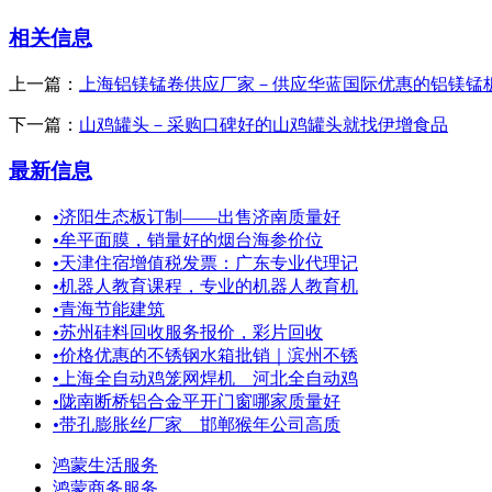
相关信息
上一篇：
上海铝镁锰卷供应厂家－供应华蓝国际优惠的铝镁锰
下一篇：
山鸡罐头－采购口碑好的山鸡罐头就找伊增食品
最新信息
•
济阳生态板订制——出售济南质量好
•
牟平面膜，销量好的烟台海参价位
•
天津住宿增值税发票：广东专业代理记
•
机器人教育课程，专业的机器人教育机
•
青海节能建筑
•
苏州硅料回收服务报价，彩片回收
•
价格优惠的不锈钢水箱批销｜滨州不锈
•
上海全自动鸡笼网焊机＿河北全自动鸡
•
陇南断桥铝合金平开门窗哪家质量好
•
带孔膨胀丝厂家 邯郸猴年公司高质
鸿蒙生活服务
鸿蒙商务服务