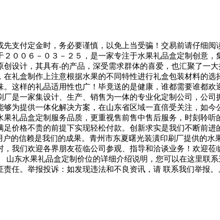
或先支付定金时，务必要谨慎，以免上当受骗！交易前请仔细阅
于２００６－０３－２５，是一家专注于水果礼品盒定制创意，
原创设计，其具有-的产品，深受需求群体的喜爱，也汇聚了一
，在礼盒制作上注意根据水果的不同特性进行礼盒包装材料的选
味。这样的礼品适用性也广！毕竟送的是健康，谁都需要谁都欢
刷厂是一家集设计、生产、销售为一体的专业化定制公司，公司
能够为提供一体化解决方案，在山东省区域一直倍受关注，如
水果礼品盒定制服务品质，更重视售前售中售后服务，时刻聆听
满足价格不贵的前提下实现轻松付款。创新求实是我们不断前进
，用户的信赖是我们的成果。青州市东夏曙光装潢印刷厂提供的水
村，我们欢迎各界朋友莅临公司参观、指导和洽谈业务！欢迎莅
盒 山东水果礼品盒定制价位的详细介绍说明，您可以在这里联
证责任。举报投诉：如发现违法和不良资讯，请 联系我们举报。