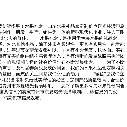
读防骗提醒！水果礼盒 山东水果礼品盒定制价位曙光装潢印刷
集创作、研发、生产、销售为一体的新型现代化企业，注入了耐
大批忠实的群体。 水果礼盒，是指用于包装水果的礼品盒
择。对比其他礼品，除了外表有客观性，更具有实用性。能看能
迎，过年过节探望亲友都可以。而且有礼盒包装，也体面。实在
拥有完善的组织结构与管理体系，具有清晰的发展战略与执行团
今公司的规模和创造的社会价值也在不断发展壮大。 为了不断
的声音，及时妥善解决反映的问题。我们的水果礼品盒定制相关
的基础，而您的关注则是我们永恒的动力。 “诚信”是我们立
果礼品盒定制凭借诚实守信的经营，定制产品质量较高，合理价
临青州市东夏曙光装潢印刷厂，您将了解更多有关水果礼盒销售
系这条信息的卖家青州市东夏曙光装潢印刷厂，该信息的真实
。鸿蒙供求信息发布。