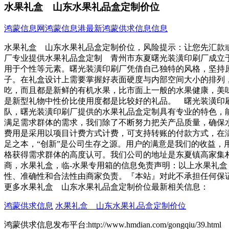
水果礼盒 山东水果礼品盒定制价位
鸿蒙信息网
鸿蒙信息港
最新鸿蒙供求信息信息
水果礼盒 山东水果礼品盒定制价位，风险提示：让您先汇款
厂专业提供水果礼品盒定制 青州市东夏曙光装潢印刷厂成立
用于个性等元素。曙光装潢印刷厂凭借自己独特的风格，坚持
子。在礼盒设计上需要掌握好表面硬度与内部空间大小的排列
吃，而且都是新鲜的有机水果，比市面上一般的水果健康，美
是新型礼物中性价比使用度都是比较好的礼品。 曙光装潢印
队，曙光装潢印刷厂提供的水果礼品盒定制具有专业的特色，
满足需求群体的需求，我们除了不断努力把关产品质量，确保
费用是采用以项目计费方式计费，可支持转账的付款方式，在
足之本，“创新”是公司生存之源。用户的满意是我们的收益
格获得需求群体的高度认可。我们公司的地址是东夏镇高家集
商，水果礼盒，临-水果专用箱的信息免责声明：以上水果礼
性、准确性和合法性由商家负责。『本站』对此不承担任何保
更多水果礼盒 山东水果礼品盒定制价位最新相关信息：
鸿蒙供求信息
水果礼盒 山东水果礼品盒定制价位
鸿蒙供求信息发布平台:http://www.hmdian.com/gongqiu/39.html